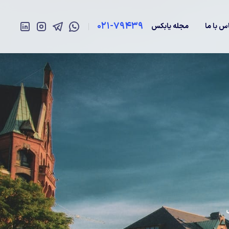
021-79439
س با ما
مجله یابکس