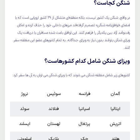
شنگن کجاست؟
در واقع، شنگن یک کشور نیست، بلکه منطقه‌ای متشکل از 29 کشور اروپایی است که با
امضای «توافق‌نامه شنگن» تصمیم گرفته‌اند مرزهای داخلی خود را حذف کرده و امکان
رفت‌وآمد آزاد بین یکدیگر را فراهم کنند. این توافق باعث شده مسافران با دریافت یک
ویزای شنگن بتوانند بدون نیاز به ویزای جداگانه، به تمام کشورهای عضو این منطقه سفر
کنند.
ویزای شنگن شامل کدام کشورهاست؟
کشورهای زیر شامل منطقه شنگن می شوند که با ویزای شنگن می توان به آن ها سفر کرد:
آلمان
فرانسه
سوئیس
نروژ
ایتالیا
اسپانیا
فنلاند
سوئد
اتریش
پرتغال
لهستان
ایسلند
هلند
چک
بلژیک
اسلوونی