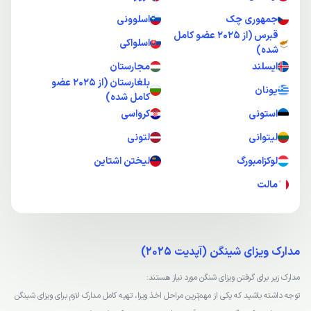
جمهوری چک
اسلوونی
قبرس (از 2025 عضو کامل
اسلواکی
شده)
ایسلند
مجارستان
بلغارستان (از 2025 عضو
یونان
کامل شده)
استونی
کرواسی
لیتوانی
لتونی
لوکزامبورگ
لیختن اشتاین
مالت
مدارک ویزای شینگن (آپدیت 2025)
مدارک زیر برای گرفتن ویزای شنگن مورد نیاز هستند:
توجه داشته باشید که یکی از مهم‌ترین مراحل اخذ ویزا، تهیه کامل مدارک لازم برای ویزای شینگن