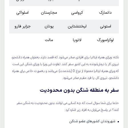
دانمارک
کرواسی
مجارستان
اسلواکی
استونی
لیختنشتاین
یونان
جزایر فارو
لوکزامبورگ
لاتویا
مالت
نکته: ویزای همراه ایتالیا برای افرادی صادر می‌شود که قصد دارند به‌عنوان همراه دانشجو،
نیروی کار یا درمان‌شونده به این کشور سفر کنند. تفاوت این ویزا با ویزای شنگن این است
که ویزای همراه ایتالیا معمولا از نوع D (بلندمدت) می‌باشد و به‌صورت خاص برای همراه
دانشجو، نیروی کار، یا فرد مقیم صادر می‌شود.
سفر به منطقه شنگن بدون محدودیت
حتما برای شما سوال است که چه کسانی می توانند بدون محدودیت به شنگن سفر
کنند؟ در پاسخ می‌توان به افراد زیر اشاره کرد:
شهروندان کشورهای عضو شنگن