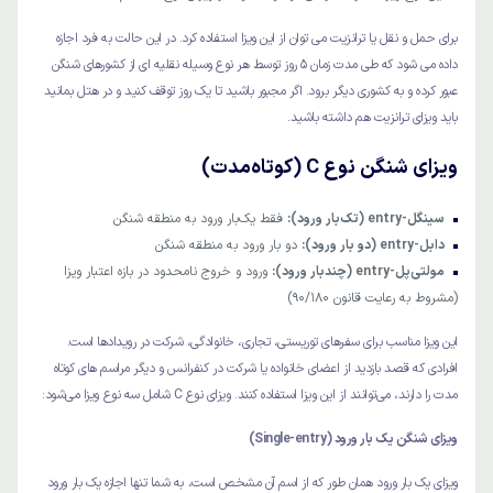
برای حمل و نقل یا ترانزیت می توان از این ویزا استفاده کرد. در این حالت به فرد اجازه
داده می شود که طی مدت زمان 5 روز توسط هر نوع وسیله نقلیه ای از کشورهای شنگن
عبور کرده و به کشوری دیگر برود. اگر مجبور باشید تا یک روز توقف کنید و در هتل بمانید
باید ویزای ترانزیت هم داشته باشید.
ویزای شنگن نوع C (کوتاه‌مدت)
سینگل-entry (تک‌بار ورود):
فقط یک‌بار ورود به منطقه شنگن
دابل-entry (دو بار ورود):
دو بار ورود به منطقه شنگن
مولتی‌پل-entry (چندبار ورود):
ورود و خروج نامحدود در بازه اعتبار ویزا
(مشروط به رعایت قانون ۹۰/۱۸۰)
این ویزا مناسب برای سفرهای توریستی، تجاری، خانوادگی، شرکت در رویدادها است.
افرادی که قصد بازدید از اعضای خانواده یا شرکت در کنفرانس و دیگر مراسم های کوتاه
مدت را دارند، می‌توانند از این ویزا استفاده کنند. ویزای نوع C شامل سه نوع ویزا می‌شود:
ویزای شنگن یک بار ورود (Single-entry)
ویزای یک بار ورود همان طور که از اسم آن مشخص است، به شما تنها اجازه یک بار ورود