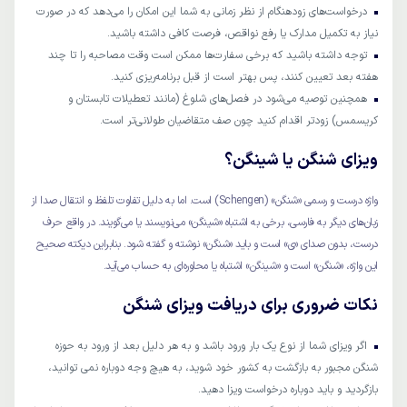
درخواست‌های زودهنگام از نظر زمانی به شما این امکان را می‌دهد که در صورت
نیاز به تکمیل مدارک یا رفع نواقص، فرصت کافی داشته باشید.
توجه داشته باشید که برخی سفارت‌ها ممکن است وقت مصاحبه را تا چند
هفته بعد تعیین کنند، پس بهتر است از قبل برنامه‌ریزی کنید.
همچنین توصیه می‌شود در فصل‌های شلوغ (مانند تعطیلات تابستان و
کریسمس) زودتر اقدام کنید چون صف متقاضیان طولانی‌تر است.
ویزای شنگن یا شینگن؟
واژه درست و رسمی «شنگن» (Schengen) است. اما به دلیل تفاوت تلفظ و انتقال صدا از
زبان‌های دیگر به فارسی، برخی به اشتباه «شینگن» می‌نویسند یا می‌گویند. در واقع حرف
درست، بدون صدای «ی» است و باید «شنگن» نوشته و گفته شود. بنابراین دیکته صحیح
این واژه، «شنگن» است و «شینگن» اشتباه یا محاوره‌ای به حساب می‌آید.
نکات ضروری برای دریافت ویزای شنگن
اگر ویزای شما از نوع یک بار ورود باشد و به هر دلیل بعد از ورود به حوزه
شنگن مجبور به بازگشت به کشور خود شوید، به هیچ وجه دوباره نمی توانید،
بازگردید و باید دوباره درخواست ویزا دهید.