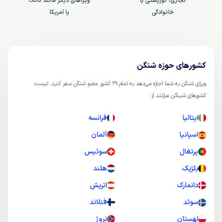
تجاری، توریستی یا
ویزاهای دیگر مانند کانادا
خانوادگی
یا آمریکا
كشورهای حوزه شنگن
ویزای شنگن به شما اجازه می‌دهد به تمام ۲۹ کشور عضو شنگن سفر کنید. لیست
کشورهای شینگن عبارتند از:
ایتالیا
فرانسه
اسپانیا
آلمان
پرتغال
سوئیس
بلژیک
هلند
دانمارک
اتریش
سوئد
فنلاند
لهستان
نروژ