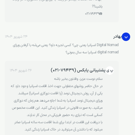
باشید??
☎️021-79439
بهادر
ب
24 شهریور 1404
Digital Nomad اسپانیا یعنی چی؟ کسی تجربه داره؟ یعنی می‌شه با گرفتن ویزای
digital nomad اسپانیا سه سال بمونی؟
پشتیبانی یابکس (79439-021)
پ ی
26 شهریور 1404
سلام دوست عزیز، وقتتون بخیر باشه
در حال حاضر روشهای متفاوتی جهت اخذ اقامت اسپانیا وجود دارد که
یکی از آن، روش دیجیتال نومد (یا اقامت دورکاری اسپانیا) میباشد.
ویزای دیجیتال نومد اسپانیا به شما اجازه می‌دهد هم‌ زمان که دورکاری
میکنید، به صورت قانونی در اسپانیا زندگی کنید. این اقامت مخصوص
کسانی است که نیازی به حضور فیزیکی در محل کار ندارند.
با دریافت این اقامت در ابتدا برای شما اقامت سه ساله اسپانیا صادر
میشود که با داشتن آن میتوانید در خاک اسپانیا زندگی کنید.