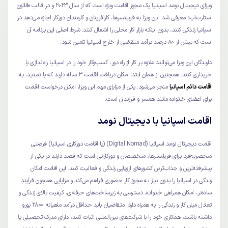
ویزای دیجیتال نومد اسپانیا یک مجوز اقامت ویژه است که از سال ۲۰۲۳ و در قالب «قانون
استارت‌آپ» معرفی شد. این ویزا به فریلنسرها، کارآفرینان و کارمندان دورکار اجازه می‌دهد در
اسپانیا زندگی کنند، بدون اینکه بازار کار محلی را اشغال کنند. شرط اصلی این برنامه آن
است که بیش از ۸۰ درصد درآمد متقاضی از خارج اسپانیا تامین شود.
دارندگان این ویزا می‌توانند علاوه بر کار از راه دور، کسب‌وکار خود را در اسپانیا راه‌اندازی یا
خریداری کنند. همچنین از همان ابتدا امکان دریافت اقامت ۳ ساله دارند که با تمدید، به
اقامت دائم اسپانیا
منجر می‌شود. یکی از مزایای مهم این ویزا، امکان درخواست اقامت
برای اعضای خانواده مانند همسر و فرزندان است.
اقامت اسپانیا با دیجیتال نومد
اقامت دیجیتال نومد اسپانیا (Digital Nomad) (یا اقامت دورکاری اسپانیا) فرصتی
منحصربه‌فرد برای فریلنسرها، متخصصان و دورکارانی است که قصد دارند در یکی از
پیشرفته‌ترین و جذاب‌ترین کشورهای اروپایی زندگی و فعالیت کنند. این اقامت امکان
زندگی در اسپانیا را بدون نیاز به مجوز کار حضوری فراهم می‌کند و مزایایی همچون فرآیند
ساده‌تر، امکان همراهی خانواده، دسترسی به زیرساخت‌های حرفه‌ای، کیفیت بالای زندگی و
تعادل میان کار و زندگی را به همراه دارد. متقاضیان باید حداقل درآمد ماهیانه 2800 یورو
داشته باشند، همکاری خود را با شرکت‌های بین‌المللی اثبات کنند، دارای مدرک تحصیلی یا