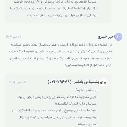
اسپانیا خواهد بود که ما برای شما این روش رو 60 روزه انجام خواهیم
داد .برای اطلاعات تکمیلی تر راجب دبجیتال نومد لازم هست که شما با
بارگذاری شمارتون شرایط رو برای تماس اولیه فراهم کنید ?
امیر خسرو
ا خ
05 مهر 1404
من مدتیه دارم درباره اقامت دورکاری اسپانیا یا همون دیجیتال نومد تحقیق می‌کنمبه
نظرم برای کسایی که کارشون آنلاین هست خیلی فرصت خوبیهمخصوصا اینکه میشه
خانواده رو هم همراه بردیک سری نکات دیگه هم داره که بعد از تحقیق زیاد پیداشون
کردم. حتما قبل از اقدام مشاوره بگیرید.
پشتیبانی یابکس (79439-021)
پ ی
05 مهر 1404
با سلام و احترام?
خیلی ممنونیم که دیدگاه ارزشمندتون رو درباره روش دیجیتال نومد
اسپانیا با ما به اشتراک گذاشتید??
خوشحالیم که این موضوع براتون جذابه. همین‌طور که اشاره کردید، این
روش واقعا فرصت خیلی خوبی برای فریلنسرها و کارمندان دورکار
محسوب میشه.