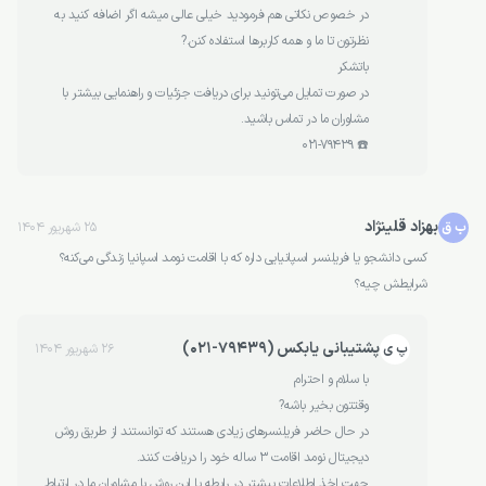
در خصوص نکاتی هم فرمودید خیلی عالی میشه اگر اضافه کنید به
نظرتون تا ما و همه کاربرها استفاده کنن.?
باتشکر
در صورت تمایل می‌تونید برای دریافت جزئیات و راهنمایی بیشتر با
مشاوران ما در تماس باشید.
☎️ 021-79439
بهزاد قلینژاد
ب ق
25 شهریور 1404
کسی دانشجو یا فریلنسر اسپانیایی داره که با اقامت نومد اسپانیا زندگی می‌کنه؟
شرایطش چیه؟
پشتیبانی یابکس (79439-021)
پ ی
26 شهریور 1404
با سلام و احترام
وقتتون بخیر باشه?
در حال حاضر فریلنسرهای زیادی هستند که توانستند از طریق روش
دیجیتال نومد اقامت ۳ ساله خود را دریافت کنند.
جهت اخذ اطلاعات بیشتر در رابطه با این روش با مشاوران ما در ارتباط