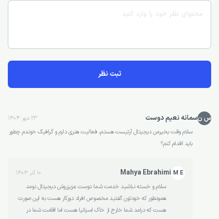
ثبت نظر
سمانه نعیم دوست
س ن
23 مهر 1404
سلام وقت بخیرمن دیجیتال آرتیست هستم، فعالیت هنری دارم و گرافیگ خوندم چطور
باید اقدام کنم؟
Mahya Ebrahimi
M E
10 آذر 1404
سلام و خسته نباشید خدمت شما دوست عزیزروش دیجیتال نومد
همونطور که خودتون گفتید مخصوص افراد دورکار هست به این صورت
هست که درامد شما خارج از خاک اسپانیا هست اما اقامت شما در