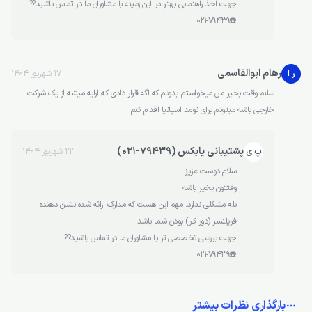
جهت اخذ راهنمایی بهتر در این زمینه با مشاوران ما در تماس باشید??
☎️021-79439
رهام ابوالقاسمی
ر ا
17 شهریور 1404
سلام وقت بخیر من میخواستم بدونم که اگه قرار دادی که ارایه میشه از یک شرکت
خارجی باشه میتونم برای نومد اسپانیا اقدام کنم
پشتیبانی یابکس (79439-021)
پ ی
22 شهریور 1404
سلام دوست عزیز
وقتتون بخیر باشه
بله مشکلی ندارد. مهم این هست که مدارک ارائه شده نشان دهنده
فریلنسر (دور کار) بودن شما باشد.
جهت بررسی تخصصی تر با مشاوران ما در تماس باشید??
☎️۰۲۱-۷۹۴۳۹
بارگذاری نظرات بیشتر