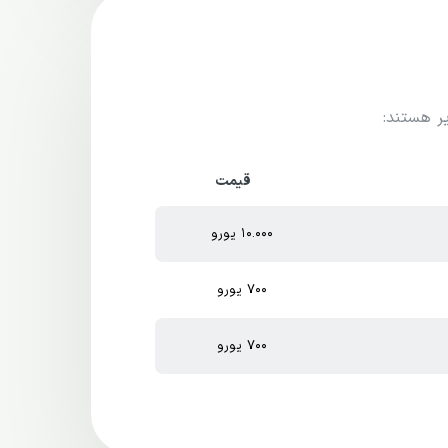
ر هستند:
قیمت
10.000 یورو
700 یورو
700 یورو