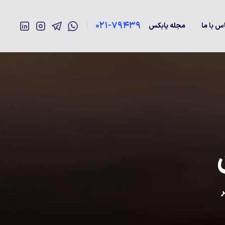
021-79439
س با ما
مجله یابکس
ر