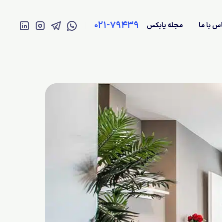
021-79439
س با ما
مجله یابکس