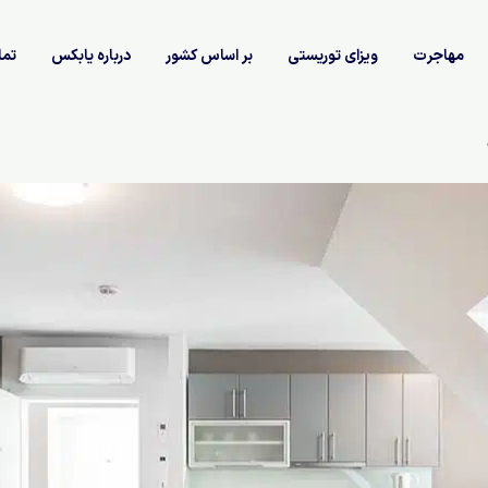
مهاجرت
ویزای توریستی
بر اساس کشور
درباره یابکس
تما