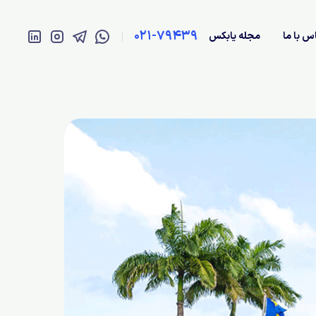
021-79439
س با ما
مجله یابکس