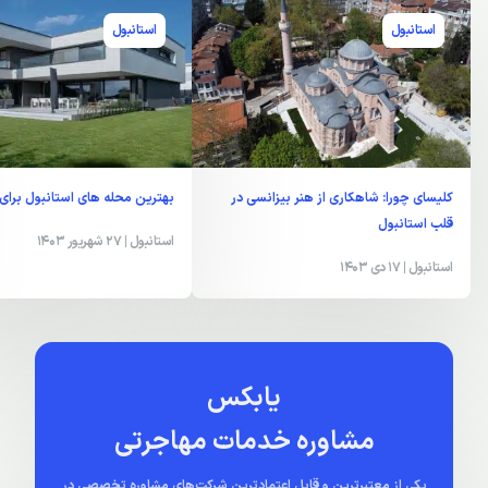
استانبول
استانبول
کلیسای چورا: شاهکاری از هنر بیزانسی در
بهترین محله های استانبول برای 
قلب استانبول
استانبول
| 27 شهریور 1403
استانبول
| 17 دی 1403
یابکس
مشاوره خدمات مهاجرتی
یکی از معتبرترین و قابل اعتمادترین شرکت‌های مشاوره تخصصی در