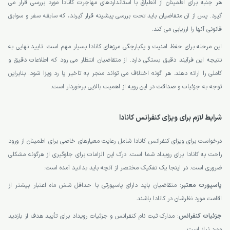
هر جنبه برای اطمینان از انطباق با استانداردهای مهاجرت کانادا مورد بررسی قرار می
گیرد. پس از آن متقاضیان باید تحت بررسی پیشینه قرار گیرند، که سابقه سفر و سوابق
قانونی آنها را ارزیابی می کند.
این مرحله برای حفظ امنیت و یکپارچگی مرزهای کانادا بسیار مهم است. تایید نهایی به
نتیجه این فرآیند دقیق بستگی دارد. از متقاضیان انتظار می رود که اطلاعات دقیق و
کاملی را ارائه دهند. هر گونه اختلاف می تواند منجر به تاخیر یا رد ویزا شود. بنابراین
توجه به جزئیات و صداقت در این رویه از اهمیت بالایی برخوردار است.
شرایط لازم برای ویزای کنفرانس کانادا
درخواست برای ویزای کنفرانس کانادا شامل رعایت معیارهای خاصی برای اطمینان از ورود
راحت به کانادا برای رویداد شما است. درک این الزامات برای جلوگیری از هرگونه مشکلی
ضروری است. در اینجا یک تفکیک مختصر از آنچه باید بدانید آمده است:
پاسپورت معتبر
: متقاضیان باید دارای پاسپورتی با حداقل شش ماه اعتبار بیشتر از
اقامت مورد نظرشان در کانادا باشند.
جزئیات کنفرانس
: مدارک ثبت نام کنفرانس و جزئیات رویداد برای تأیید هدف از بازدید
مورد نیاز است.