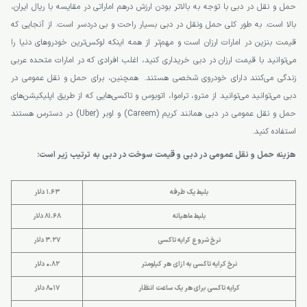
حمل و نقل در دبی با توجه به بالاتر بودن ارزش درهم اماراتی در مقایسه با ریال ایران،
بالا است. به طور کلی حمل ونقل در دبی بسیار راحت و بی دردسر است. از آنجایی که
قیمت بنزین در امارات ارزان است و مهم‌تر از همه اینکه لوکس‌ترین خودروهای دنیا را
می‌توانید با قیمت ارزان در دبی خریداری کنید، اغلب افرادی که در امارات متحده عربی
زندگی می‌کنند دارای خودروی شخصی هستند. همچنین، برای حمل و نقل عمومی در
دبی می‌توانید می‌توانید از مترو، تراموا، اتوبوس و تاکسی‌هایی که از طریق اپلیکیشن‌های
حمل و نقل عمومی در دبی همانند کریم (Careem) و اوبر (Uber) در دسترس هستند
استفاده کنید.
هزینه حمل و نقل عمومی در دبی و قیمت سوخت در دبی به ترتیب زیر است:
بلیط یک طرفه
1.63 دلار
بلیط ماهیانه
81.68 دلار
نرخ شروع کرایه تاکسی
3.27 دلار
نرخ کرایه تاکسی به ازای هر کیلومتر
0.82 دلار
کرایه تاکسی برای هر یک ساعت انتظار
8017 دلار