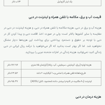
یک لیتر گازوئیل
0.84 دلار
قیمت آب و برق، مکالمه با تلفن همراه و اینترنت در دبی
هزینه آب و برق در دبی، هزینه مکالمه با تلفن همراه در دبی، و هزینه اینترنت در دبی در
مقایسه با سایر کشورها بالاتر است؛ ولی در صورت اخذ اقامت دبی و پیدا کردن کار در
دبی با توجه بر حقوق و دستمزد پرداختی برای پرداخت این هزینه‌ها دچار مشکل
نخواهید شد. اما اگر بهتر است بدانید که اگر می‌خواهید با درآمد ریال ایرانی در دبی
زندگی کنید نمی‌توانید هزینه زندگی در امارات متحده عربی را بپردازید.
هزینه اولیه (برق، گرمایش، سرمایش، آب، زباله) آپارتمان 85 متری
192.96 دلار
طرح ماهانه تلفن همراه با تماس و 10 گیگابایت + داده
63.52 دلار
اینترنت (60 مگابیت در ثانیه یا بیشتر، داده نامحدود، کابل/ADSL)
95.37 دلار
هزینه درمان در دبی