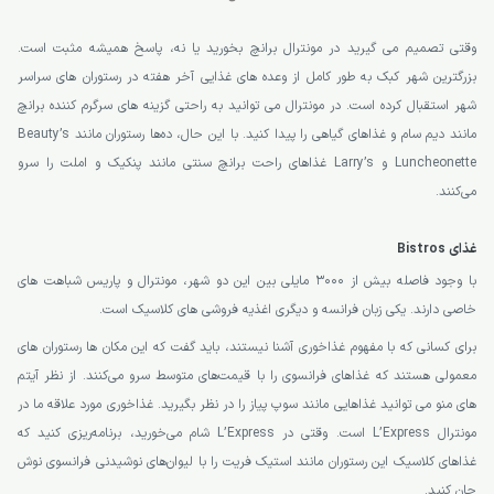
وقتی تصمیم می گیرید در مونترال برانچ بخورید یا نه، پاسخ همیشه مثبت است.
بزرگترین شهر کبک به طور کامل از وعده های غذایی آخر هفته در رستوران های سراسر
شهر استقبال کرده است. در مونترال می توانید به راحتی گزینه های سرگرم کننده برانچ
مانند دیم سام و غذاهای گیاهی را پیدا کنید. با این حال، ده‌ها رستوران مانند Beauty’s
Luncheonette و Larry’s غذاهای راحت برانچ سنتی مانند پنکیک و املت را سرو
می‌کنند.
غذای Bistros
با وجود فاصله بیش از 3000 مایلی بین این دو شهر، مونترال و پاریس شباهت های
خاصی دارند. یکی زبان فرانسه و دیگری اغذیه فروشی های کلاسیک است.
برای کسانی که با مفهوم غذاخوری آشنا نیستند، باید گفت که این مکان ها رستوران های
معمولی هستند که غذاهای فرانسوی را با قیمت‌های متوسط ​​سرو می‌کنند. از نظر آیتم
های منو می توانید غذاهایی مانند سوپ پیاز را در نظر بگیرید. غذاخوری مورد علاقه ما در
مونترال L’Express است. وقتی در L’Express شام می‌خورید، برنامه‌ریزی کنید که
غذاهای کلاسیک این رستوران مانند استیک فریت را با لیوان‌های نوشیدنی فرانسوی نوش
جان کنید.