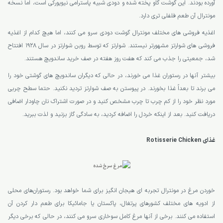
آورده بودند. این گوشت گاو پخته شده و دودی شبیه پاسترامی نیویورکی است، اما نسخه
مونترال آن طعم فلفلی تری دارد.
اغذیه فروشی های مختلف مونترال گوشت دودی سرو می کنند، اما هیچ کدام از اغذیه
فروشی های شوارتز مشهورتر نیستند. شوارتز که توسط روبن شوارتز در سال 1928 افتتاح
شد، جمعیتی را جذب می کند که هفت روز هفته در صف خرید ساندویچ هستند.
بیشتر آنها در رستوران غذا می خورند، در حالی که دیگران ساندویچ های گوشتی خود را
می برند تا بعداً غذا بخورند. در پیوستن به صف شوارتز تردید نکنید. حتما سطح چربی
مورد نظر خود را از کم چرب تا چرب مشخص کنید و در صورت اشتراک نان چاودار اضافی
دریافت کنید. بعد از اینکه خردل را اضافه کردید، به سادگی گاز بزنید و لذت ببرید.
غذای Rotisserie Chicken
خوردن مرغ در مونترال تجربه ای هیجان انگیز برای شما خواهد بود. رستوران‌های محلی
از ادویه های مختلف کشورهای پرتغال، پاکستان یا جامائیکا برای طعم دار کردن آن
استفاده می کنند. برخی از آنها مرغ کامل سوخاری سرو می کنند، در حالی که برخی دیگر