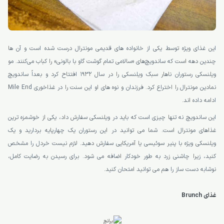
این غذای ویژه توسط یکی از خانواده های قدیمی مونترال درست شده است و آن ها
چندین دهه است که ساندویچ‌های «سالامی تمام گوشت گاو با بالونی» را کباب می‌کنند. مو
ویلنسکی رستوران ناهار سبک ویلنسکی را در سال 1932 افتتاح کرد و بعداً ساندویچ
نمادین مونترال را اختراع کرد. فرزندان و نوه های او این سنت را در غذاخوری Mile End
ادامه داده اند.
این ساندویچ نه تنها چیزی است که باید در ویلنسکی سفارش داد، یکی از خوشمزه ترین
غذاهای مونترال است. شما می توانید در این رستوران یک چهارپایه بردارید و یک
ویلنسکی ویژه با پنیر سوئیسی یا آمریکایی سفارش دهید. لازم نیست خردل را مشخص
کنید، زیرا چاشنی زرد به طور خودکار اضافه می شود. برای رسیدن به رضایت کامل،
نوشابه دست ساز را هم می توانید امتحان کنید.
غذای Brunch