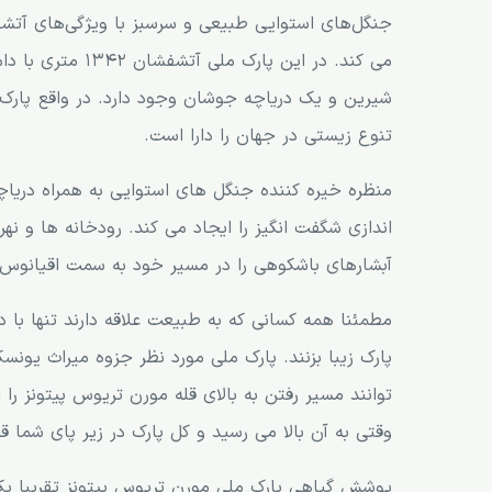
پارک ملی کابریتس (Cabrits)
جنگل‌های استوایی طبیعی و سرسبز با ویژگی‌های آتش
استراحت در سواحل دومینیکا
می کند. در این پ
باغ گیاه‌شناسی دومینیکا (Dominica Botanical Gardens)
باغ های استوایی پاپیلوت (Papillote Tropical Gardens)
تنوع زیستی در جهان را دارا است.
طوطی های کمیاب دومینیکا
منظره خیره کننده جنگل های استوایی به همراه دریا
اندازی شگفت انگیز را ایجاد می کند. رودخانه ها و ن
آبشارهای باشکوهی را در مسیر خود به سمت اقیانوس
مطمئنا همه کسانی که به طبیعت علاقه دارند تنها با
پارک زیبا بزنند. پارک ملی مورد نظر جزوه میراث یو
توانند مسیر رفتن به بالای قله مورن تریوس پیتونز ر
وقتی به آن بالا می رسید و کل پارک در زیر پای شما ق
پوشش گیاهی پارک ملی مورن تریوس پیتونز تقریبا یک