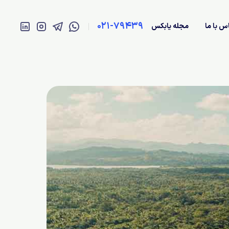
021-79439
س با ما
مجله یابکس