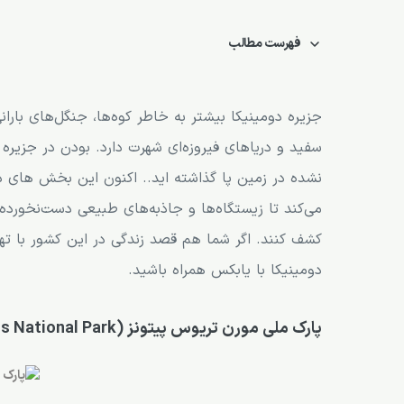
فهرست مطالب
پارک ملی مورن تریوس پیتونز (Morne Trois Pitons National Park)
آبشار میدلهام (Middleham Falls)
جزیره دومینیکا بیشتر به خاطر کوه‌ها، جنگل‌های بارا
سفید و دریاهای فیروزه‌ای شهرت دارد. بودن در جزیر
آبشارهای ترافالگار (Trafalgar Falls)
نشده در زمین پا گذاشته اید.. اکنون این بخش های دی
دریاچه جوشان (Boiling Lake) از جاذبه های دیدنی دومینیکا
می‌کند تا زیستگاه‌ها و جاذبه‌های طبیعی دست‌نخورده را
آبشار ویکتوریا (Victoria Fall)
کشف کنند. اگر شما هم قصد زندگی در این کشور با ته
دهکده مدل در قلمرو کالیناگو (the Model Village in Kalinago Territory)
دومینیکا با یابکس همراه باشید.
شهر روسو (Roseau)
پارک ملی مورن تریوس پیتونز (Morne Trois Pitons National Park)
منطقه Bios Cotlette Estat
صخره شامپاین (Champagne)