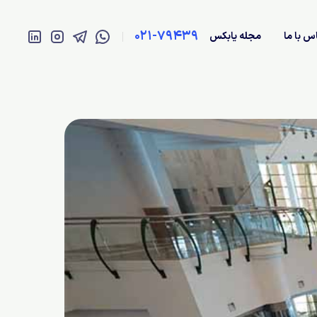
021-79439
س با ما
مجله یابکس