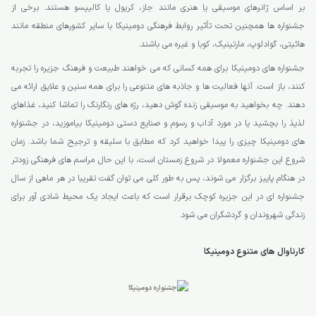
بر اساس ژانرهای موسیقی یا هنری مانند جاز، کریول یا کالیپسو هستند. برخی از
جشنواره ها همچنین تحت تأثیر روابط فرهنگی دومینیکا با سایر کشورهای منطقه مانند
هائیتی، گوادلوپ، مارتینیک، کوبا و غیره می باشند.
جشنواره های دومینیکا برای همه کسانی که می خواهند طبیعت و فرهنگ جزیره را تجربه
کنند، باز است. آنها فعالیت ها و جاذبه های متنوعی را برای همه سنین و علایق ارائه می
دهند. چه بخواهید به موسیقی زنده گوش دهید، رژه های رنگارنگ را تماشا کنید، غذاهای
لذیذ را بچشید یا در مورد آداب و رسوم و صنایع دستی دومینیکا بیاموزید، در جشنواره
های دومینیکا چیزی را پیدا خواهید کرد که مطابق با سلیقه و ترجیح شما باشد. زمان
شروع این جشنواره معمولا در شروع زمستان است، با این حال مراسم های فرهنگی زودتر
در هنگام پاییز برگزار می شوند، پس به طور کلی می توان گفت تقریبا در هر ماهی از سال
جشنواره ای در این جزیره کوچک برقرار است که باعث ایجاد یک محیط شادی آور برای
زندگی شهروندان و گردشگران می شود.
کارناوال های متنوع دومینیکا