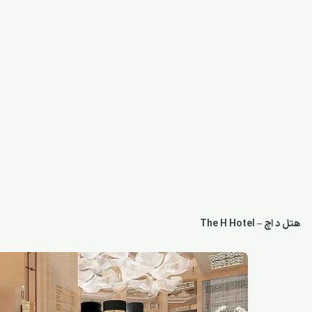
هتل د اچ – The H Hotel