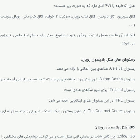
هتل 51 طبقه با 471 اتاق دارد که به صورت زیر هستند:
اتاق سوپریو، اتاق دلوکس، اتاق کلاب رویال، سوئیت 2 خوابه، ات
و …
امکانات آن ها هم شامل اینترنت رایگان، تهویه مطبوع، مینی بار، حمام اختصاصی، تلویز
می شوند.
رستوران های هتل رادیسون رویال:
رستوران Celsius: غذاهای بین المللی را ارائه می دهد.
رستوران Sultan Basha: این رستوران در طبقه چهارم ساخته شده است و طراحی آن به صورت عربی است.
رستوران Tresind: برای سرو غذاهای هندی است.
رستوران TRE: در این رستوران غذای ایتالیایی آماده می شود.
رستوران The Gourmet Corner: در منوی رستوران کیک، اسنک، شیرینی و چند مدل غذای ساده سرو می شود.
کافه هتل رادیسون رویال:
کافه Lobby: این کافی شاپ در بخش لابی هتل است و می توانید نوشیدنی های مختلفی را در آن سفارش دهید.