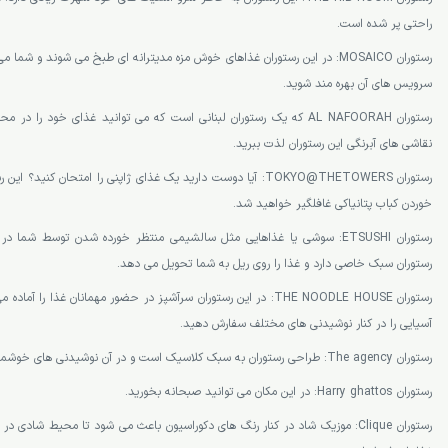
راحتی پر شده است.
رستوران MOSAICO: در این رستوران غذاهای خوش مزه مدیترانه ای طبخ می شوند و شم
سرویس های آن بهره مند شوید.
رستوران AL NAFOORAH که یک رستوران لبنانی است که می توانید غذای خود را
نقاشی های آبرنگی این رستوران لذت ببرید.
رستوران TOKYO@THETOWERS: آیا دوست دارید یک غذای ژاپنی را امتحان ک
خوردن کباب پتانیاکی غافلگیر خواهید شد.
رستوران ETSUSHI: سوشی یا غذاهایی مثل سالشیمی منتظر خورده شدن توسط شما
رستوران سبک خاصی دارد و غذا را روی ریل به شما تحویل می دهد.
رستوران THE NOODLE HOUSE: در این رستوران سرآشپز در حضور مهمانان غذا ر
آسیایی را در کنار نوشیدنی های مختلف سفارش دهید.
رستوران The agency: طراحی رستوران به سبک کلاسیک است و در آن نوشیدنی های خوشمزه سرو می شوند.
رستوران Harry ghattos: در این مکان می توانید صبحانه بخورید.
رستوران Clique: موزیک شاد در کنار رنگ های دکوراسیون باعث می شود تا محیط شادی