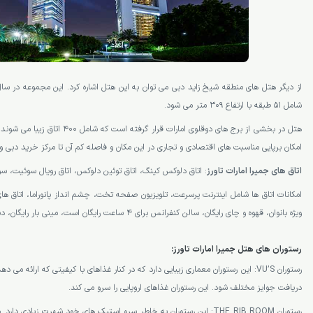
شامل 51 طبقه با ارتفاع 309 متر می شود.
هتل در بخشی از برج های دوقلوی امارات قر
امکان برپایی مناسبت های اقتصادی و تجاری در این مکان و فاصله کم آن تا مرکز خرید دبی و
اتاق های جمیرا امارات تاورز
: اتاق دلوکس کینگ، اتاق توئین دلوکس، اتاق رویال سوئیت، س
امکانات اتاق ها شامل اینترنت پرسرعت، تلویزیون صفحه تخت، چشم انداز پانوراما، اتاق
ویژه بانوان، قهوه و چای رایگان، سالن کنفرانس برای 4 ساعت رایگان است، مینی بار رایگان، دستگاه پرینتر و فکس
رستوران های هتل جمیرا امارات تاورز:
رستوران VU’S: این رستوران معماری زیبایی دارد که در کنار غذاهای با کیفیتی که ارائه 
دریافت جوایز مختلف شود. این رستوران غذاهای اروپایی را سرو می کند.
رستوران THE RIB ROOM: این رستوران به خاطر سرو استیک های خود شهرت زیادی