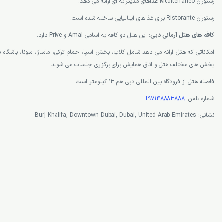
رستوران Mediterraneo غذاهای مدیترانه ای ارائه می دهد.
رستوران Ristorante برای غذاهای ایتالیایی ساخته شده است.
کافه های هتل آرمانی دبی
: این هتل دو کافه به اسامی Amal و Prive دارد.
امکاناتی که هتل ارائه می دهد شامل کلاب، بخش اسپا، حمام ترکی، ماساژ، سونا، باشگاه بد
بخش های مختلف هتل و اتاق همایش برای برگزاری جلسات می شوند.
فاصله هتل از فرودگاه بین المللی دبی هم 13 کیلومتر است.
شماره تلفن:
97148883888+
نشانی: Burj Khalifa, Downtown Dubai, Dubai, United Arab Emirates