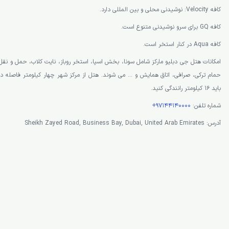
کافه Velocity: نوشیدنی محلی و بین المللی دارد.
کافه GQ برای سرو نوشیدنی متنوع است.
کافه Aqua در کنار استخر است.
امکانات هتل جی دبلیو مارکز شامل سونا، بخش اسپا، استخر روباز، نایت کلاب، حمل و نقل رای
حمام ترکی، صرافی، اتاق همایش و … می شوند. هتل از مرکز شهر چهار کیلومتر فاصله دار
باید 16 کیلومتر رانندگی کنید.
شماره تلفن:
97144140000+
آدرس: Sheikh Zayed Road, Business Bay, Dubai, United Arab Emirates