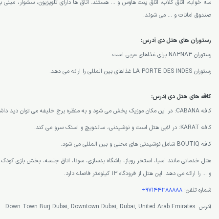
سه خوابه، اتاق کلاب، اتاق پنت هاوس و … هستند. اتاق ها دارای تلویزیون، سشوار، مینی بار
صندوق امانات و … می شوند.
رستوران های هتل دی آدرس:
رستوران NA3NA3 برای غذاهای عربی است.
رستوران LA PORTE DES INDES غذاهای بین المللی را ارائه می دهد.
کافه های هتل دی آدرس:
کافه CABANA: در این مکان موزیک پخش می شود و به منظره برج خلیفه می توان دید داشت.
کافه KARAT: در لابی هتل است و نوشیدنی، ساندویچ و اسنک سرو می کند.
کافه BOUTIQ شامل نوشیدنی های محلی و بین المللی می شود.
هتل خدماتی مانند اسپا، استخر روباز، باشگاه بدسازی، سونا، اتاق جلسه، بخش بازی کود
و … را ارائه می دهد. این هتل از فرودگاه 13 کیلومتر فاصله دارد.
شماره تلفن:
97144388888+
آدرس: Down Town Burj Dubai, Downtown Dubai, Dubai, United Arab Emirates