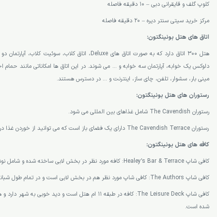
کلوپ گلف و قایقرانی دبی – 10 دقیقه فاصله
مرکز خرید سیتی سنتر دیره – 20 دقیقه فاصله
اتاق های هتل بونینگتون:
هتل 300 اتاق دارد که به صورت اتاق های Deluxe، اتاق کلاب، سوئی
دلوکس یک خوابه، آپارتمان سه خوابه و … می شوند. در این اتاق ها امکاناتی مانند حمام ا
مینی بار، سشوار، تلفن، چای ساز، اینترنت و … در دسترس هستند.
رستوران های هتل بونینگتون:
رستوران The Cavendish شامل غذاهای بین المللی می شود.
رستوران The Cavendish Terrace دارای یک فضای باز است که می توانید از خوردن غذا در آن لذت ببرید.
کافه های هتل بونینگتون:
کافی شاپ Healey’s Bar & Terrace: کافه مورد نظر در بخش لابی ساخته شده و شامل نوشیدنی های متنوع می شود.
کافی شاپ The Authors: کافی شاپ مورد نظر هم در بخش لابی است و در تمام طول شبانه روز می توانید به آن مراجعه کنید.
کافی شاپ The Leisure Deck: کافه در طبقه 11 ام هتل است و دید خو
شده است.