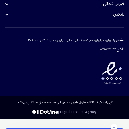
ویزای EB5 آمریکا
قبرس شمالی
کار در عمان
گلدن ویزا امارات
خرید ملک در قبرس
یابکس
ویزای J-1 آمریکا
درباره یابکس
تماس با یابکس
نشانی:
تهران، نیاوران، مجتمع تجاری اداری نیاوران، طبقه ۳، واحد ۳۰۱
مجله یابکس
تلفن:
021-79439
کپی‌رایت ۱۴۰۵ © کلیه حقوق مادی و معنوی این وبسایت متعلق به یابکس می‌باشد.
| Digital Product Agency