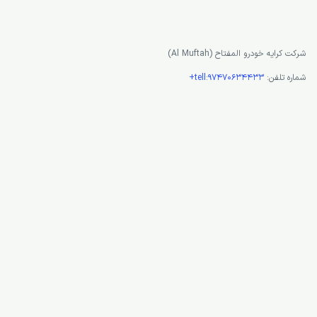
شرکت کرایه خودرو المفتاح (Al Muftah)
شماره تلفن:
tell:97470634433+