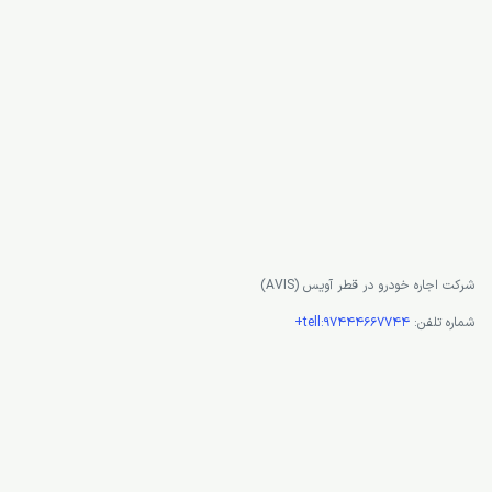
شرکت اجاره خودرو در قطر آویس (AVIS)
شماره تلفن:
tell:97444667744+