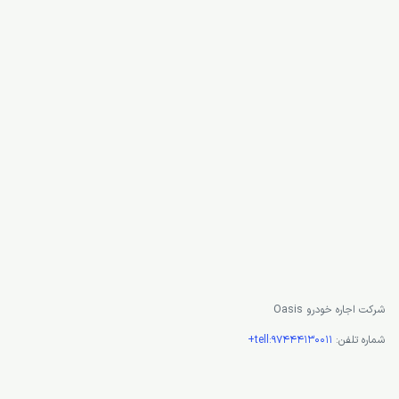
شرکت اجاره خودرو Oasis
شماره تلفن:
tell:97444130011+