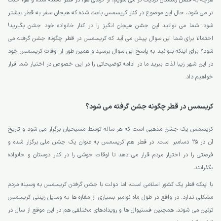
هرچه به فصل زمستان نزدیک تر می شویم، از گرمای هوا در قطر کاسته شده و هوا خنک
تر می شود، حال این موضوع در کنار کریسمس باعث شده که هیجان سفر به قطر بیشتر
شود. شما می توانید این جشن هیجان انگیز را در کنار خانواده خود جشن بگیرید!
احتمالا برای شما این سوال پیش می آید که کریسمس در قطر چگونه جشن گرفته می
شود؟ برای اینکه بتوانید به پاسخ این سوال برسید و همین طور از اوقات کریسمس خود
در این شهر زیبا لذت ببرید ما در ادامه توضیحاتی را در این خصوص در اختیار شما قرار
خواهیم داد.
کریسمس در قطر چگونه جشن گرفته می شود؟
کریسمس یک جشن مذهبی است که هر ساله توسط مسیحیان برگزار می شود و تاریخ
آن در 25 دسامبر است. در قطر هم کریسمس به عنوان یک جشن ملی برگزار شده و
فرصتی را در اختیار مردم قرار می دهد تا اوقات خوشی را در کنار دوستان و خانواده
بگذرانند.
با اینکه قطر یک کشور اسلامی است، اما دولت با جشن گرفتن کریسمس به وسیله مردم
مشکلی ندارد. در واقع در طول ماه نوامبر بسیاری از مغازه ها به وسایل زینتی کریسمس
تزئین می شوند. همچنین فستیوال ها و رویدادهای مختلفی هم در این موقع از سال در