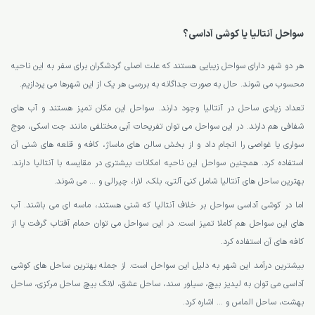
سواحل آنتالیا یا کوشی آداسی؟
هر دو شهر دارای سواحل زیبایی هستند که علت اصلی گردشگران برای سفر به این ناحیه
محسوب می شوند. حال به صورت جداگانه به بررسی هر یک از این شهرها می پردازیم.
تعداد زیادی ساحل در آنتالیا وجود دارند. سواحل این مکان تمیز هستند و آب های
شفافی هم دارند. در این سواحل می توان تفریحات آبی مختلفی مانند جت اسکی، موج
سواری یا غواصی را انجام داد و از بخش سالن های ماساژ، کافه و قلعه های شنی آن
استفاده کرد. همچنین سواحل این ناحیه امکانات بیشتری در مقایسه با آنتالیا دارند.
بهترین ساحل های آنتالیا شامل کنی آلتی، بلک، لارا، چیرالی و … می شوند.
اما در کوشی آداسی سواحل بر خلاف آنتالیا که شنی هستند، ماسه ای می باشند. آب
های این سواحل هم کاملا تمیز است. در این سواحل می توان حمام آفتاب گرفت یا از
کافه های آن استفاده کرد.
بیشترین درآمد این شهر به دلیل این سواحل است. از جمله بهترین ساحل های کوشی
آداسی می توان به لیدیز بیچ، سیلور سند، ساحل عشق، لانگ بیچ ساحل مرکزی، ساحل
بهشت، ساحل الماس و … اشاره کرد.