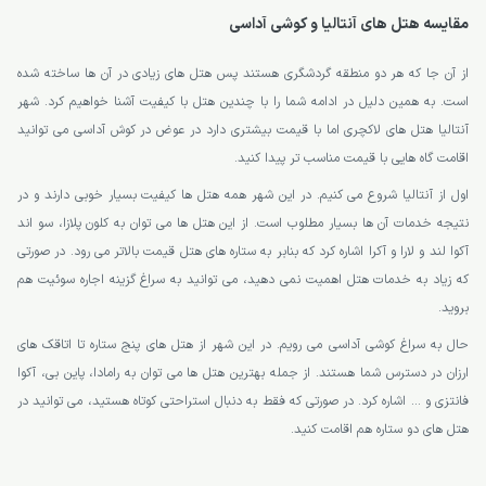
مقایسه هتل های آنتالیا و کوشی آداسی
از آن جا که هر دو منطقه گردشگری هستند پس هتل های زیادی در آن ها ساخته شده
است. به همین دلیل در ادامه شما را با چندین هتل با کیفیت آشنا خواهیم کرد. شهر
آنتالیا هتل های لاکچری اما با قیمت بیشتری دارد در عوض در کوش آداسی می توانید
اقامت گاه هایی با قیمت مناسب تر پیدا کنید.
اول از آنتالیا شروع می کنیم. در این شهر همه هتل ها کیفیت بسیار خوبی دارند و در
نتیجه خدمات آن ها بسیار مطلوب است. از این هتل ها می توان به کلون پلازا، سو اند
آکوا لند و لارا و آکرا اشاره کرد که بنابر به ستاره های هتل قیمت بالاتر می رود. در صورتی
که زیاد به خدمات هتل اهمیت نمی دهید، می توانید به سراغ گزینه اجاره سوئیت هم
بروید.
حال به سراغ کوشی آداسی می رویم. در این شهر از هتل های پنج ستاره تا اتاقک های
ارزان در دسترس شما هستند. از جمله بهترین هتل ها می توان به رامادا، پاین بی، آکوا
فانتزی و … اشاره کرد. در صورتی که فقط به دنبال استراحتی کوتاه هستید، می توانید در
هتل های دو ستاره هم اقامت کنید.