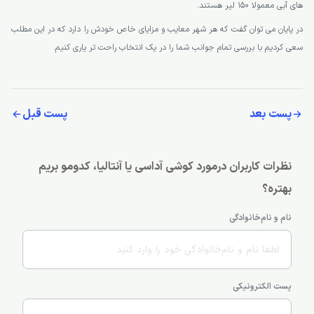
است. غواصی 200 لیر و برای آفرود باید 300 لیر پرداخت کنید.
در کوشی آداسی هم برای هزینه خورد و خوراک در یک رستوران معمولی باید 15 لیر و در
رستوران های با کیفیت تر 40 لیر پرداخت کنید. هزینه فست فود مک دونالد هم 15 لیر
است.
در کوشی آداسی بلیط های تک سفره اتوبوس دو لیر هستند. بلیط پاموک قلعه به همراه
تور 120 لیر است. برای پاراسل سواری در ساحل باید 150 لیر پرداخت کنید و بلیط پارک
های آبی معمولا 150 لیر هستند.
در پایان می توان گفت که هر شهر معایب و مزایای خاص خودش را دارد که در این مطلب
سعی کردیم با بررسی تمام جوانب شما را در یک انتخاب راحت تر یاری کنیم.
پست بعد
پست قبل
نظرات کاربران درمورد کوشی آداسی یا آنتالیا، کدومو بریم
بهتره؟