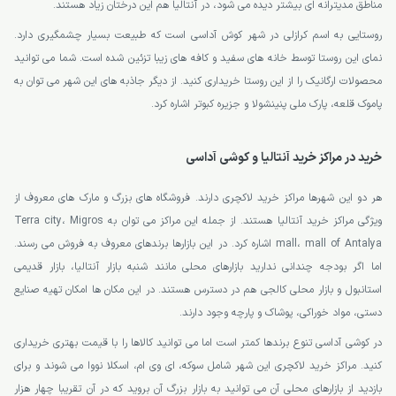
مناطق مدیترانه ای بیشتر دیده می شود، در آنتالیا هم این درختان زیاد هستند.
روستایی به اسم کرازلی در شهر کوش آداسی است که طبیعت بسیار چشمگیری دارد.
نمای این روستا توسط خانه های سفید و کافه های زیبا تزئین شده است. شما می توانید
محصولات ارگانیک را از این روستا خریداری کنید. از دیگر جاذبه های این شهر می توان به
پاموک قلعه، پارک ملی پنینشولا و جزیره کبوتر اشاره کرد.
خرید در مراکز خرید آنتالیا و کوشی آداسی
هر دو این شهرها مراکز خرید لاکچری دارند. فروشگاه های بزرگ و مارک های معروف از
ویژگی مراکز خرید آنتالیا هستند. از جمله این مراکز می توان به Terra city، Migros
mall، mall of Antalya اشاره کرد. در این بازارها برندهای معروف به فروش می رسند.
اما اگر بودجه چندانی ندارید بازارهای محلی مانند شنبه بازار آنتالیا، بازار قدیمی
استانبول و بازار محلی کالجی هم در دسترس هستند. در این مکان ها امکان تهیه صنایع
دستی، مواد خوراکی، پوشاک و پارچه وجود دارند.
در کوشی آداسی تنوع برندها کمتر است اما می توانید کالاها را با قیمت بهتری خریداری
کنید. مراکز خرید لاکچری این شهر شامل سوکه، ای وی ام، اسکلا نووا می شوند و برای
بازدید از بازارهای محلی آن می توانید به بازار بزرگ آن بروید که در آن تقریبا چهار هزار