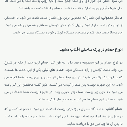
می شود. ماهی ذره خوار دور پای شما جمع شده و لایه رویی پوست شما را می مکد. اما
جای هیچ نگرانی وجود ندارد و فقط به شما احساس قلقلک دست خواهد داد.
ماساژ معمولی
: این ماساژ که معمولی ترین نوع ماساژ است، باعث می شود تا خستگی
از تن و بدن شما خارج شود و برای کمتر کردن دردهای عضلانی هم موثر واقع می شود.
این ماساژ باعث بهتر شدن ماهیچه، دستگاه گردش خون و دستگاه عصبی می شود.
انواع حمام در پارک ساحلی آفتاب مشهد
دو نوع حمام در این مجموعه وجود دارد. به طور کلی حمام کردن بعد از یک روز شلوغ
می تواند باعث آرامش و رفع خستگی شود.
حمام های ترکی
یکی از این حمام ها هستند
که در این پارک ارائه می شوند. در این نوع حمام کار اصلی بر روی پوست شما انجام می
شود، به این صورت پوست بدن شما را کیسه می کشند. طبق گفته محققان این کار باعث
می شود که خون زیر پوست شما بهتر جریان یابد، در نتیجه پوست شما شفاف تر می
شود. معماری این حمام ها هم شبیه به حمام های ترکی هستند.
حمام آفتاب
: حمام آفتاب برای برنزه کردن پوست استفاده می شود. مخصوصا کسانی که
در طول روز چندان از نور آفتاب بهره مند نمی شوند، باید حتما این حمام را دریافت کنند
تا بدن آن ها ویتامین دی را دریافت نماید.