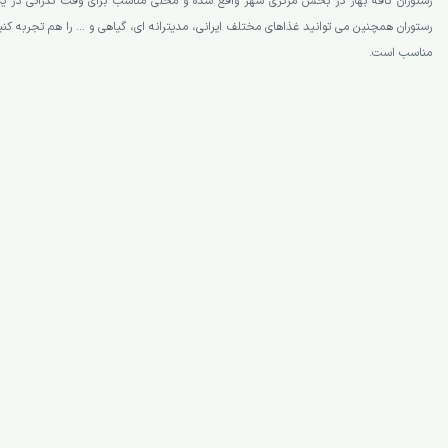
رستوران کافه بهار (Bahar Café)از رستوران های آنتالیا
رستوران کافه بهار در بخش مرکزی شهر واقع شده و محلی مناسب برای وقت گذرانی در یک
رستوران همچنین می توانید غذاهای مختلف ایرانی، مدیترانه ای، گیاهی و … را هم تجربه کن
مناسب است.