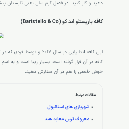
دهید و کار کنید. در فصل گرم سال یعنی تابستان پیشخو
کافه هامبل لاین (Humble Lion)
کرو کالکتیو اند کافه (Crew) از کافه های مونترال
کافه باریستلو اند کو (Baristello & Co)
کافه تونل (Tunnel)
کافه لیوز (Café Leaves)
این کافه ایتالیایی در سال 7
کافه اسپرسو بار پیجن (Pigeon Espresso Bar)
کافه میریاد (Myriade)
خوش طعمی را هم در آن سفارش دهید.
کافه سپتمبر سرف (Café September Surf)
کافه بلوم (Café Bloom)
مقالات مرتبط
کافه لیلی اند اویل (Lili & Oil)
شهربازی های استانبول
کافه سنت هنری (Café Saint Henri)
معروف ترین معابد هند
کافه استاندارد (The standard)