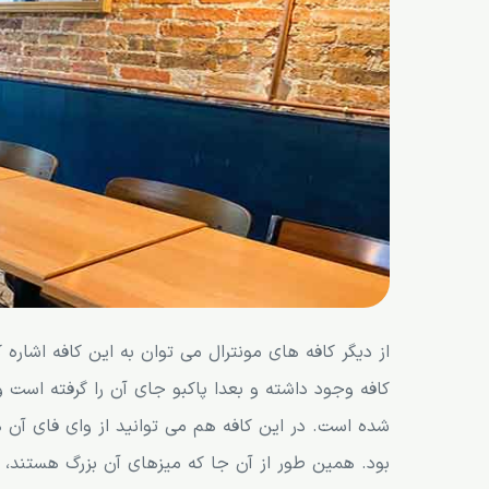
کافه لاریس (Larrys)
کافه اسفوف (Sfouf) از کافی شاپ های مونترال
کافه گامبا
کافه رپلیکا (Café Replika)
کافه نو (Neve)
کافه کافه پورکوآ پا (Pourquoi Pas)
کافه اوسمو (Café Osmo)
کافه پیکولو (Pikolo)
از دیگر کافه های مونترال می توان به این کافه اشاره ک
کافه فینکا (La Finca)
کافه وجود داشته و بعدا پاکبو جای آن را گرفته اس
شده است. در این کافه هم می توانید از وای فای آ
کافه مای لیتل کاپ (My Little Cup)
بود. همین طور از آن جا که میزهای آن بزرگ هستند، م
کافه تامی (Tommy)