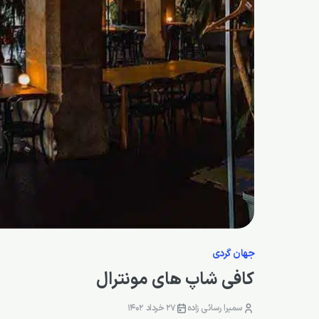
جهان گردی
کافی شاپ های مونترال
سمیرا رسائی زاده
27 خرداد 1402