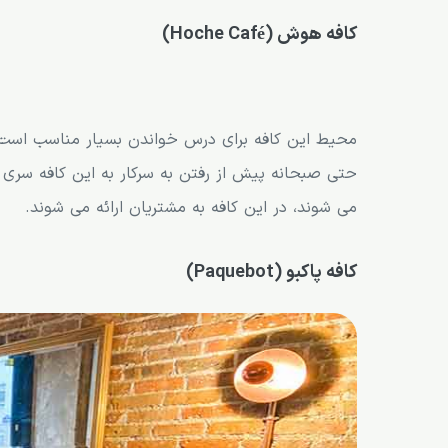
کافه لارو اند فیلز (Larue & Fils)
کافه هوش (Hoche Café)
کافه اور (Café Orr)
کافه پیستا از کافی شاپ های مونترال
کافه سن سیمیون (San Simeon)
محیط این کافه برای درس خواندن بسیار مناسب است، ز
کافه اسکینا
حتی صبحانه پیش از رفتن به سرکار به این کافه سری 
کافه اودسا (Café Odessa) از کافی شاپ های مونترال
می شوند، در این کافه به مشتریان ارائه می شوند.
کافه موستاش (Moustache Café)
کافه پاکبو (Paquebot)
دیسپچ کافه (Dispatch Coffee)
کافه فالکو (Café Falco) از کافی شاپ های مونترال
کافه لی باتربلوم (Le Butterblume)
کافه نوبل (Noble) از کافی شاپ های مونترال
کافه المپیکو (Café Olimpico)