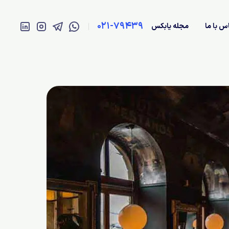
021-79439
س با ما
مجله یابکس