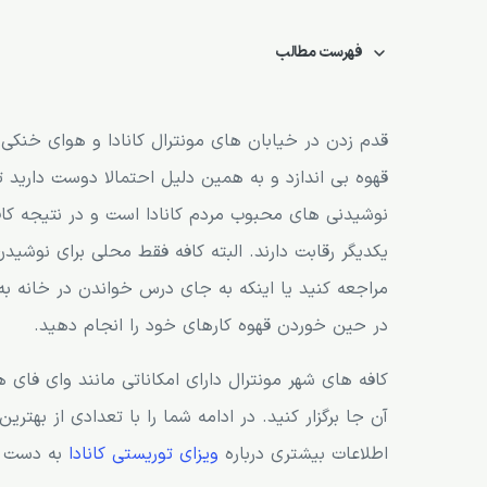
فهرست مطالب
کافه هوش (Hoche Café)
کافه پاکبو (Paquebot)
قدم زدن در خیابان های مونترال کانادا و هوای خنکی
قهوه بی اندازد و به همین دلیل احتمالا دوست دارید ت
کافه باریستلو اند کو (Baristello & Co)
نوشیدنی های محبوب مردم کانادا است و در نتیجه کاف
کافه سوکوپ (Soucoupe Café)
یکدیگر رقابت دارند. البته کافه فقط محلی برای نوشید
کافه برولوار (Le Brûloir)
مراجعه کنید یا اینکه به جای درس خواندن در خانه به
کافه پرکو (Café Perko)
در حین خوردن قهوه کارهای خود را انجام دهید.
کافه شل ادیتور (Chez l’Éditeur) از کافی شاپ های مونترال
کافه های شهر مونترال دارای امکاناتی مانند وای فای 
اوی مه نون (Oui Mais Non)
آن جا برگزار کنید. در ادامه شما را با تعدادی از بهتر
کافه ویتو آزویی (Vito Azzue)
اطلاعات بیشتری درباره
ویزای توریستی کانادا
به دست آو