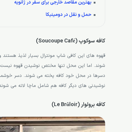
بهترین مقاصد خارجی برای سفر در ژانویه
کافه ملک (Melk cafe) از کافی شاپ های مونترال
حمل و نقل در دومینیکا
کافه کامپانلی (Tony Campanelli)
کافه دو مرکانتی (de’ Mercanti) از کافی شاپ های مونترال
کلاب سوشال پی اس (Club Social P.S)
کافه سوکوپ (Soucoupe Café)
کافه استیشن دبلیو (Station W)
قهوه های این کافی شاپ مونترال بسیار لذیذ هستند 
اسپرسو بار یو اند کو (Yo & Co Espresso Bar)
شوند. اما این محل تنها مختص نوشیدن قهوه نیست، 
دسرها در محل خود کافه پخته می شوند. دسر خوشمزه
نوشیدنی های دیگر کافه هم شامل ماچا لاته می شوند
کافه برولوار (Le Brûloir)