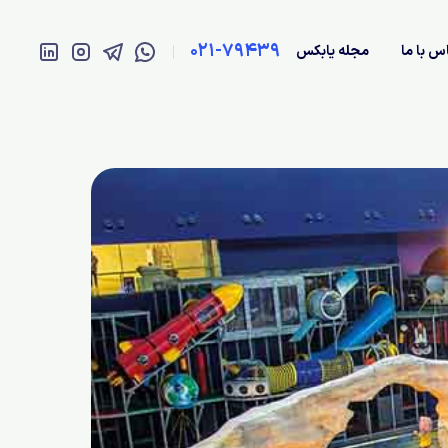
021-79439
س با ما
مجله یابکس