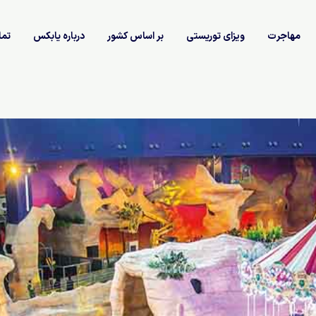
مهاجرت
ویزای توریستی
بر اساس کشور
درباره یابکس
تما