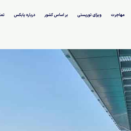
مهاجرت
ویزای توریستی
بر اساس کشور
درباره یابکس
تما