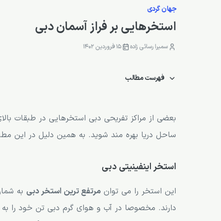
جهان گردی
استخرهایی بر فراز آسمان دبی
سمیرا رسائی زاده
15 فروردین 1402
فهرست مطالب
استخر اینفینیتی دبی
استخر هتل مدیا وان دبی (Media One)
بعضی از مراکز تفریحی دبی استخرهایی در طبقات بالای 
ساحل دریا بهره مند شوید. به همین دلیل در این مط
استخر فور پویتنس با شرایتون دبی (Four Points by Sheraton)
استخر هتل میدان دبی (Meydan Hotel)
استخر اینفینیتی دبی
هتل پارک رجیس کریس کین دبی (Park Regis Kris Kin Hotel)
این استخر را می توان
مرتفع ترین استخر دبی
به شمار
دارند. مخصوصا در آب و هوای گرم دبی تن خود را ب