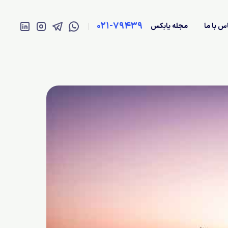
021-79439
س با ما
مجله یابکس