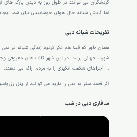
گردشگران می توانند در طول روز به دیدن پارک های آبی
ساختمان THE44
اما گردش شبانه حال هوای خوشایندی برای شما ایجاد
ساختمان Wavehouse
تفریحات شبانه دبی
اتاق فرار
کروز سواری شبانه
همان طور که قبلا هم ذکر کردیم زندگی شبانه در دبی
شهرت جهانی برسد. در این شهر کلاب های معروفی وجود 
موزه طرح های سه بعدی
… اجراهای شگفت انگیزی را به مردم ارائه می دهند.
تماشای استندآپ کمدی
کافه sketch art
اگر قصد سفر به دبی را دارید می توانید از پنل رزروا
دوشنبه شب های دبی
سافاری دبی در شب