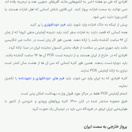
افرادی که طی دو هفته اخیر به کشورهایی مانند آفریقای جنوبی، هند و نیجریه رفته اند
نمی توانند به سمت امارات پرواز کنند. این قانون شامل کسانی که اهل امارات هستند یا
گلدن ویزا دارند نمی شود.
پیش از اینکه به خاک امارات وارد شوید باید
فرم خوداظهاری
را پر کنید.
همه کسانی که قصد دارند به امارات سفر کنند باید نتیجه آزمایش منفی کرونا که از زمان
آن 96 ساعت گذشته باشد را ارائه دهند. همین طور اگر زبان تست در حالت غیر انگلیسی
باشد باید مهری مبنی بر سلامت از طرف بخش کنسول نماینده ایران در مبدا ارائه گردد.
افرادی که در خارج از ایران هستند و از نتیجه تست PCR آن ها 96 ساعت گذشته باشد،
باید دوباره تست بدهند. همین طور کلیه کسانی که سن آن ها از هشت سال کمتر است
نیازی به ارائه آزمایش PCR ندارند.
کلیه افرادی که به ایران وارد می شوند باید
فرم های خوداظهاری و تعهدنامه
را تکمیل
نمایند.
انجام آزمایش PCR فقط در مراکز مورد قبول وزارت بهداشت امکان پذیر است.
طبق مصوبه منتشر شده در آبان 1400 کلیه پروازهای ورودی و خروجی از کشور با
هواپیمایی ایران ایرتور در فرودگاه دبی باید در ترمینال یک صورت گیرد.
پرواز خارجی به سمت ایران