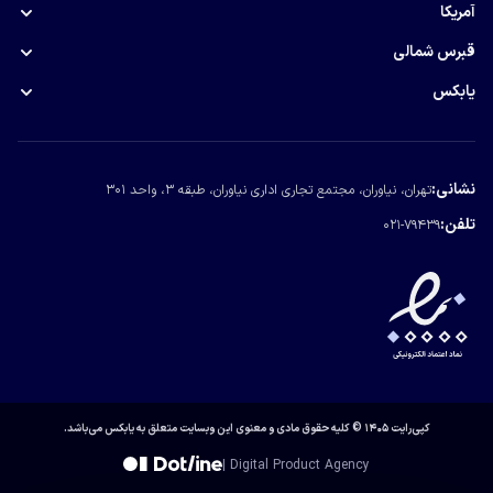
ثبت شرکت در عمان
آمریکا
ثبت شرکت در دبی
ویزای EB5 آمریکا
قبرس شمالی
کار در عمان
گلدن ویزا امارات
خرید ملک در قبرس
یابکس
ویزای J-1 آمریکا
درباره یابکس
تماس با یابکس
نشانی:
تهران، نیاوران، مجتمع تجاری اداری نیاوران، طبقه ۳، واحد ۳۰۱
مجله یابکس
تلفن:
021-79439
کپی‌رایت ۱۴۰۵ © کلیه حقوق مادی و معنوی این وبسایت متعلق به یابکس می‌باشد.
| Digital Product Agency