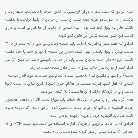
کلیه افرادی که قصد سفر با ویزای توریستی به کشور امارات را دارند باید بلیط رفت و
برگشت را به صورت دو طرفه تهیه کنند. آن دسته از افرادی که بلیط برگشت را نداشته
باشند قادر به پرواز نخواهند بود. البته کسانی که ملیت آن ها اماراتی است یا دارای
اقامت این کشور هستند شامل این قانون نمی شوند.
افرادی که قصد سفر به امارات را دارند باید نتیجه آزمایش پی سی آر که اعتبار آن تا 72
ساعت پیش از پرواز باشد را تهیه کنند. سپس این نتیجه را مهر و امضا با خود داشته
باشند. لازم به ذکر است که زبان تست باید در حالت انگلیسی باشد. در میان اگر سن
افراد کمتر از دوازده سال باشد نیازی به نشان دادن نتیجه تست ندارند.
تست PCR تنها با داشتن کد QR معتبر است و انجام سایر تست ها مورد قبول نیست.
کسانی که اهل کشور امارات هستند در هنگام خارج شدن از ایران نیازی به تست کرونا
ندارند ولی در فرودگاه امارات از آن ها تست PCR گرفته می شود.
همه افراد بعد از وارد شدن به فرودگاه امارات باید دوباره تست PCR را بدهند. همچنین
رعایت قرنطینه تا زمانی که جواب تست مشخص شود الزامی است. اگر نتیجه مثبت
باشد فرد باید قرنطینه گردد و هزینه برعهده خودش است.
افرادی که در حالت ترانزیتی از فرودگاه امارات استفاده می کنند، باید تست PCR ای که
حداکثر 72 ساعت پیش از سفر گرفته شده باشد را ارائه دهند.