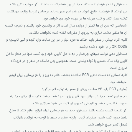
مسافرانی که در قرنطینه هستند باید در روز هفتم تست بدهند. اگر جواب منفی باشد
می توانند از قرنطینه خارج شوند در غیر این صورت باید براساس شرایط وزارت بهداشت
ترکیه عمل کنند و کلیه هزینه ها بر عهده خود وی خواهد بود.
اشخاصی که سن آن ها کمتر از دوازده سال است اگر با والدین خود باشند و نتیجه تست
آن ها منفی باشد، نیازی به پیروی از مقررات گفته شده نخواهند داشت.
کلیه افراد پیش از سفر باید اطلاعات مورد نیاز را در این
سایت
وارد کرده و کپی تاییدیه و
QR CODE را با خود داشته باشند.
مسافران نمی توانند بارهای چرخدار را به داخل کابین خود وارد کنند. تنها بار مجاز داخل
کابین یک ساک دستی یا کوله پشتی است. همچنین زدن ماسک در سفر و در فرودگاه
ضروری است.
کلیه کسانی که تست منفی PCR نداشته باشند، قادر به پرواز با هواپیمایی ایران ایرتور
نخواهند بود.
آزمایش PCR باید 72 ساعت پیش از سفر به ترکیه انجام گیرد.
انجام این تست باید در مراکز مورد قبول وزارت بهداشت باشد. نتیجه آزمایش باید به
صورت انگلیسی باشد و تاریخی که روی آن ثبت می شود میلادی باشد.
اگر نتیجه تست مثبت باشد مسافران باید به هواپیمایی ایران ایرتور اعلام کنند تا مبلغ
بلیط بدون کسر شدن استرداد گردد، وگرنه استرداد بلیط با توجه به قوانین بازرگانی
شامل کسر مبلغ خواهد شد.
همه افرادی که از کشور خارج می شوند باید فرم خوداظهاری و تعهدنامه را پر نمایند.