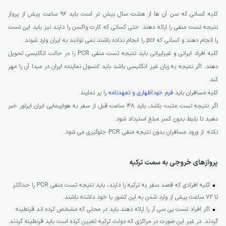
کلیه کسانی که سن آن ها از هشت سال بیش تر است باید 96 ساعت پیش از پرواز
نتیجه تست منفی را ارائه دهند. حتی کسانی که کارت واکسن را دارند نیز باید این تست
را انجام دهند و کسانی که pcr را انجام نداده باشند نمی توانند به ایران وارد شوند.
کلیه افراد ایرانی و غیرایرانی باید نتیجه تست منفی PCR را در حالت انگلیسی تحویل
دهند. اگر نتیجه به زبان غیر انگلیسی باشد باید کنسول نماینده ایران در مبدا آن را مهر
کند.
کلیه مسافران باید
فرم خوداظهاری و تعهدنامه
را پر نمایند.
اگر نتیجه تست مثبت باشد، باید 48 ساعت قبل از سفر به هواپیمایی ایران ایرتور خبر
دهید تا بلیط بدون کسر مبلغ استرداد شود.
نکته: از ورود مسافران بدون نتیجه منفی PCR جلوگیری می شود.
پروازهای خروجی به سمت ترکیه
کلیه افرادی که قصد سفر به ترکیه را دارند، باید نتیجه تست منفی PCR را حداکثر
تا 72 ساعت پیش از وارد شدن به این کشور با خود داشته باشند.
اگر افراد تست پی سی آر را ارائه دهند باید در محلی که مشخص کرده اند قرنطینه
گردند. در غیر این صورت در مراکزی که دولت ترکیه تعیین کرده است باید قرنطینه گردند.