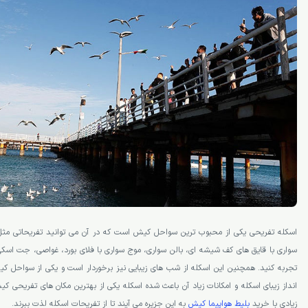
اسکله تفریحی یکی از محبوب­ ترین سواحل کیش است که در آن می­ توانید تفریحاتی مثل
سواری با قایق­ های کف شیشه ­ای، بالن سواری، موج سواری با فلای بورد، غواصی، جت اسکی،
تجربه کنید. همچنین این اسکله از شب­ های زیبایی نیز برخوردار است و یکی از سواحل 
انداز زیبای اسکله و امکانات زیاد آن باعث شده اسکله یکی از بهترین مکان­ های تفریحی 
زیادی با خرید
بلیط هواپیما کیش
به این جزیره می­ آیند تا از تفریحات اسکله لذت ببرند.