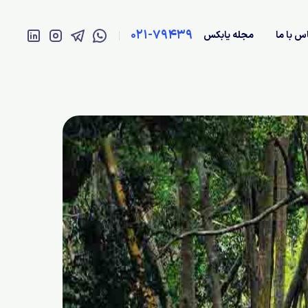
021-79439
س با ما
مجله یابکس