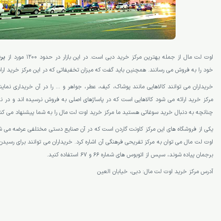
اوت لت مال از جمله بهترین مرکز خرید دبی است. در این بازار در حدود 1200 مورد از
بر
خود را به فروش می رسانند. همچنین باید گفت که میزان تخفیفاتی که در این مرکز خرید ار
خریداران می توانند کالاهایی مانند پوشاک، کیف، عطر، جواهر و … را در آن خریداری نمای
مرکز خرید ارائه می شود کالاهایی است که در پاساژهای اصلی به فروش نرسیده اند و در ن
چنانچه به دنبال خرید سوغاتی هستید ما مرکز خرید اوت لت مال را به شما پیشنهاد می کنی
یکی از فروشگاه های این مرکز کاونت گاردن است که در آن صنایع دستی مختلفی عرضه می شو
اوت لت مال می توان به مرکز تفریحی فرهنگی آن اشاره کرد. خریداران می توانند برای رسیدن 
برجمان پیاده شوند، سپس از اتوبوس های شماره 66 و 67 استفاده کنید.
آدرس مرکز خرید اوت لت مال: دبی، خیابان العین