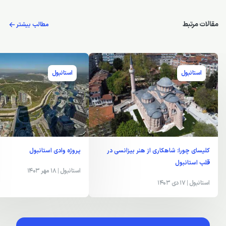
مقالات مرتبط
مطالب بیشتر
استانبول
استانبول
کلیسای چورا: شاهکاری از هنر بیزانسی در
پروژه وادی استانبول
قلب استانبول
استانبول
| 18 مهر 1403
استانبول
| 17 دی 1403