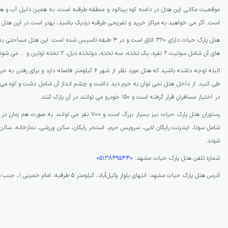
موقعیت مکانی این هتل در دامنه کوه بینالود و منطقه طرقبه است، به همین دلیل آب و هو
است. اگر می خواهید به مراکز خرید و تفریحی طرقبه نزدیک باشید، بهتر است در این هتل ا
های آن شامل سوئیت 2 نفره، یک تخته، سه تخته، دوتخته دبل، 2 تخته توئین و … می شوند.
طی کنید. از داخل هتل نمی توان به حرم دید داشت و چشم انداز آن شامل دشت و کوه می ش
در اختیار مسافران قرار گرفته است و 150 خودرو می توانند در آن پارک کنند.
رستوران هتل پارک حیات نیز بسیار بزرگ است و 700 نفر می توا
شامل سونا، اینترنت رایگان لابی، سرویس حرم، استخر رایگان، سالن ورزشی، نمازخانه، سال
شوند.
شماره تلفن هتل پارک حیات مشهد:
05138495440
آدرس هتل پارک حیات مشهد: انتهای بلوار وکیل‌آباد، کیلومتر ۵ طرقبه، امام خمینی ۱، جنب پمپ بنزین گلستان