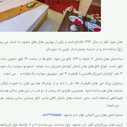
هتل مورد نظر در سال 1392 افتتاح شده و یکی از بهترین هتل های مشهد به شمار
(ع) ساخته اند و در نتیجه چشم انداز خوبی به حرم دارد.
ظهر است. انواع اتاق های هتل شامل آپارتمان امپریال سه خوابه، استودیو سوئیت یک نفره
4 نفر، آپارتمان امپریال فامیلی با ظرفیت 4 نفر، سوپریور سوئیت یک‌خوابه و … می شوند.
رستوران بزرگ این هتل ظرفیت 150 نفر را دارد و از پارکینگ هم می توان به 
استخر هتل هم ساخته شود. همچنین افرادی که بیشتر از دو شب در این هتل ساکن هستند،
… می شوند.
شماره تلفن هتل بین المللی کوثر ناب مشهد:
05133655555
آدرس هتل بین‌المللی کوثر ناب مشهد: بلوار وحدت، بین وحدت ۷ و ۹، اواسط بلوار امیرالمومنین