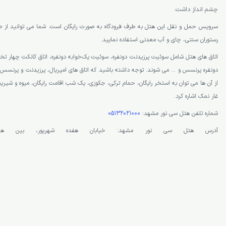
چشم انداز داشت.
سرویس حمل و نقل این هتل به طرف فرودگاه به صورت رایگان است. شما می توانید از صبحا
رستوران سنتی، چای و آب معدنی استفاده نمایید.
اتاق های هتل شامل سوئیت پرزیدنت دونفره، سوئیت یک‌خوابه دونفره، اتاق کانکت چهار تخته
دونفره پرنسس و … می شوند. توجه داشته باشید که اتاق های امپریال، پرزیدنت و پرنسس 
از آن ها می توان به استخر رایگان، حمام ترکی، جکوزی، یک شب اقامت رایگان، میوه و شیرین
غار نمک اشاره کرد.
شماره تلفن هتل سی نور مشهد:
05132021000
آدرس هتل سی نور مشهد: خیابان هفده شهریور، بین هفده شهر