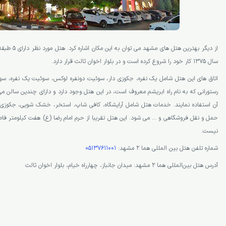
سال 1375 کار خود را شروع کرده است و در بلوار اخوان ثالث قرار دارد.
اتاق های این هتل شامل یک نفره، جکوزی دار، سوئیت دونفره لوکس، سوئیت یک نفره، سو
آن استفاده نمایند. خدمات هتل شامل آرایشگاه، کافی شاپ، استخر، خشک شویی، جکوزی، 
حمل و نقل فروشگاهی و … می شود. این هتل تقریبا از حرم امام رضا (ع) هفت کیلومتر فاصله
نیست.
شماره تلفن هتل بین المللی هما 2 مشهد:
05137611001
آدرس هتل بین‌المللی هما ۲ مشهد: میدان جانباز، چهارراه خیام، بلوار اخوان ثالث