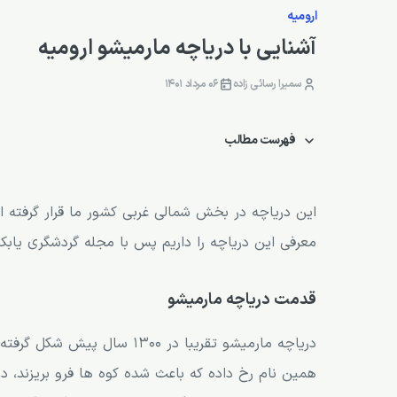
ارومیه
آشنایی با دریاچه مارمیشو ارومیه
سمیرا رسائی زاده
06 مرداد 1401
فهرست مطالب
قدمت دریاچه مارمیشو
علت انتخاب نام دریاچه مارمیشو
این دریاچه در بخش شمالی غربی کشور ما قرار گرفته
معرفی این دریاچه را داریم پس با مجله گردشگری یابک
آب‌و هوای منطقه مارمیشو
پوشش گیاهی و جانوری دریاچه مارمیشو
قدمت دریاچه مارمیشو
آشنایی با دریاچه مارمیشو
دریاچه مارمیشو تقریبا در 300
نحوه بازدید از دریاچه مارمیشو
همین نام رخ داده که باعث شده کوه ها فرو بریزند، د
جاذبه های حوالی دریاچه مارمیشو