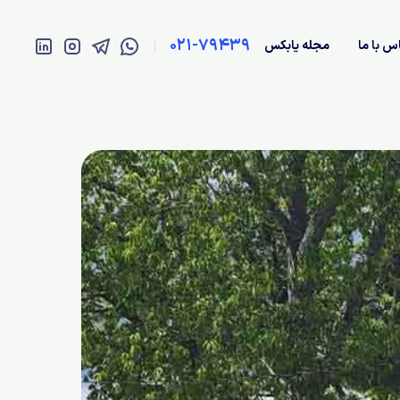
021-79439
س با ما
مجله یابکس