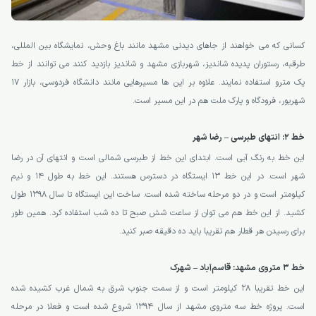
کسانی که می خواهند از جاهای دیدنی مشهد مانند باغ وحش، نمایشگاه بین المللی،
طرقبه، رستوران پدیده شاندیز، شهربازی مشهد و شاندیز بازدید کنند می توانند از خط
یک مترو استفاده نمایند. علاوه بر این ها مسیرهایی مانند دانشگاه فردوسی، بازار 17
شهریور، فرودگاه و پارک ملت هم در این مسیر است.
خط ۲: انتهای طبرسی – رضا شهر
این خط به رنگ آبی است. ابتدای این خط از طبرسی شمالی است و انتهای آن در رضا
شهر است. در این خط 13 ایستگاه در دسترس هستند. این خط به طول 14 و نیم
کیلومتر است و در دو مرحله ساخته شده است. ساخت این ایستگاه تا سال 1398 طول
کشید. از این خط هم می توان از ساعت شش صبح تا ده شب استفاده کرد. همین طور
برای رسیدن هر قطار هم تقریبا باید ده دقیقه صبر کنید.
خط 3 متروی مشهد: قاسم‌آباد – شهرک
این خط تقریبا 28 کیلومتر است و از سمت جنوب شرق به شمال غرب کشیده شده
است. پروژه خط سه متروی مشهد از سال 1394 شروع شده است و فعلا در مرحله