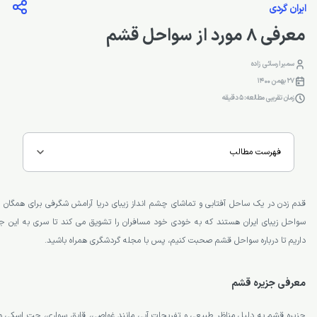
ایران گردی
معرفی 8 مورد از سواحل قشم
سمیرا رسائی زاده
27 بهمن 1400
زمان تقریبی مطالعه: 5 دقیقه
فهرست مطالب
قدم زدن در یک ساحل آفتابی و تماشای چشم انداز زیبای دریا آرامش شگرفی برای همگان 
سواحل زیبای ایران هستند که به خودی خود مسافران را تشویق می کند تا سری به این جزی
داریم تا درباره سواحل قشم صحبت کنیم، پس با مجله گردشگری همراه باشید.
معرفی جزیره قشم
جزیره قشم به دلیل مناظر طبیعی و تفریحات آبی مانند غواصی، قایق سواری، جت اسکی 