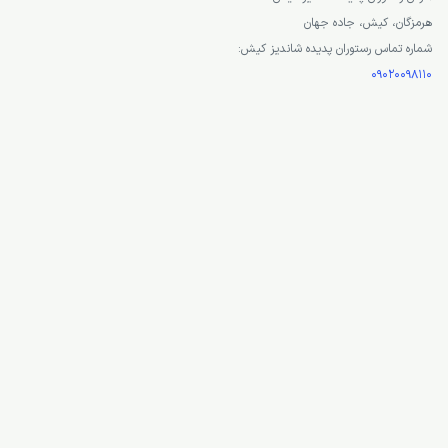
این است که رستوران پدیده شاندیز در ارتفاع 42 متری نسبت به زمین
ویژگی شگفت انگیز آن را در زمره
بهترین تفریحات جزیره کیش
قرار داده است!
منوی این رستوران ویژه غذاهای جنوبی است که شما می توانید در حین خوردن غذا از نمایی که
در مقابل این رستوران یک لنگر بسیار سنگین وزن قرار دارد که توانسته رکورد گینس را به نا
جزیره کیش به شمار می رود.
آدرس رستوران پدیده شاندیز کیش:
هرمزگان، کیش، جاده جهان
شماره تماس رستوران پدیده شاندیز کیش:
09020098110