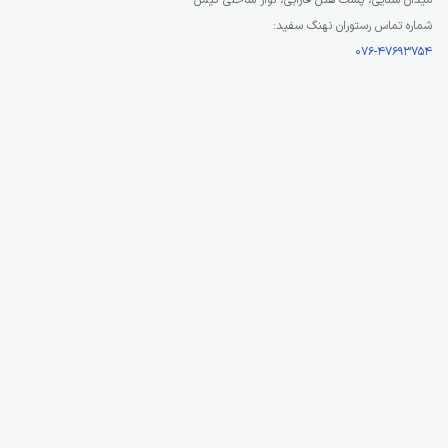
رستوران نهنگ سفید یکی از رستورانهای معروف کیش است که توانایی خود را در زمینه سرو غذ
است. دکور این رستوران همانند نام آن در حالت یک نهنگ سفید طراحی شده است. این رست
مقداری گران است.
آدرس رستوران نهنگ سفید کیش:
میدان سنایی، پشت هتل فارابی، نوار ساحلی کیش
شماره تماس رستوران نهنگ سفید:
076-47693754