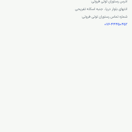
متنوع رستوران که شامل غذاهایی از طیف ایرانی، دریایی، غربی و… می شود رستوران توتی 
رستوران های کیش کرده است.
فضای داخلی این رستوران و همچنین پشت بام آن از چوب ساخته شده است. معروف ترین غذ
است.
آدرس رستوران توتی فروتی:
انتهای بلوار دریا، جنبه اسکله تفریحی
شماره تماس رستوران توتی فروتی:
076-44450452