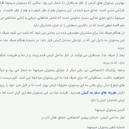
بهترین رستوران های کیش از نظر مسافران به شمار می رود. مکانی که رستوران میرمهنا قرار
طراحی مدرن است. غذای سرو شده در این رستوران هم از نظر کیفیت و هم از نظر طعم در بالا
میرمهنا دارای منوی غذایی بسیار متنوعی است که شامل غذاهایی دریایی و کبابی مختلفی م
منو قلیه ماهی است که در بالاترین سفارش را در میان مشتریان دارد.
در هنگام صرف غذا برای مشتریان موسیقی زنده نیز پخش می شود که باعث می شود صرف غ
این رستوران به دلیل این که در نزدیکی ساحل کیش قرار دارد؛ در نتیجه هنگام صرف غذا م
ببرید.
بعد از صرف غذا، مسافران می توانند در کنار ساحل کیش قدم بزنند و از نما و طبیعت شگفت
دارد، لذت ببرند.
وجود پارکینگ اختصاصی نیز یکی دیگر از مزایای رستوران میرمهنا به شمار می رود و دیگر
نخواهید داشت. مسافرانی که برای صرف غذا به این رستوران مراجعه می کنند، لازم نیست نگر
های شلوغ سال برای رفتن به این رستوران معروف کیش بهتر است تا از قبل میز خود را رزرو ک
نگران
هزینه های سفر به کیش
هستید، قیمت غذا در این رستوران مقداری گران است اما به
ارزش امتحان کردن را دارد.
آدرس رستوران میرمهنا:
نوار ساحلی کیش، خیابان پروین اعتصامی، مجاور هتل تاپ رز
شماره تلفن رستوران میرمهنا: